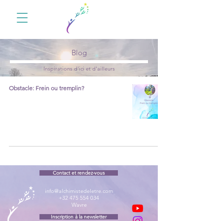
Blog
Inspirations d'ici et d'ailleurs
Obstacle: Frein ou tremplin?
Contact et rendez-vous
info@alchimistedeletre.com
+32 475 554 034
Wavre
Inscription à la newsletter