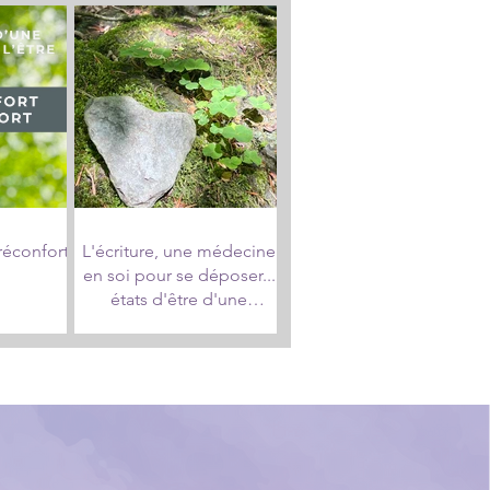
 réconfort
L'écriture, une médecine
en soi pour se déposer...
états d'être d'une
alchimiste en nature