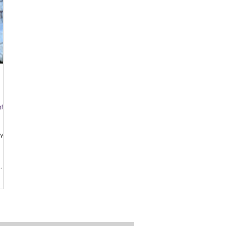
nte
y a
ndé