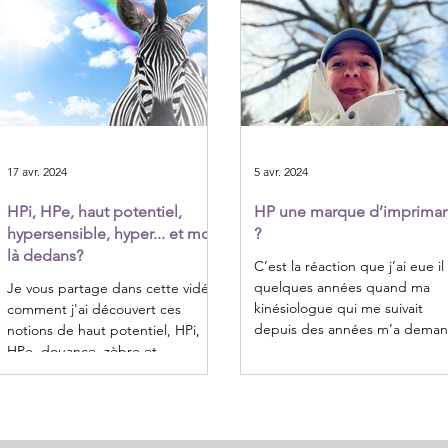
17 avr. 2024
5 avr. 2024
HPi, HPe, haut potentiel,
HP une marque d’imprima
hypersensible, hyper... et moi
?
là dedans?
C’est la réaction que j’ai eue il 
quelques années quand ma
Je vous partage dans cette vidéo
kinésiologue qui me suivait
comment j'ai découvert ces
depuis des années m’a dema
notions de haut potentiel, HPi,
si je ne serais...
HPe, douance, zèbre et
comment cela a changé...