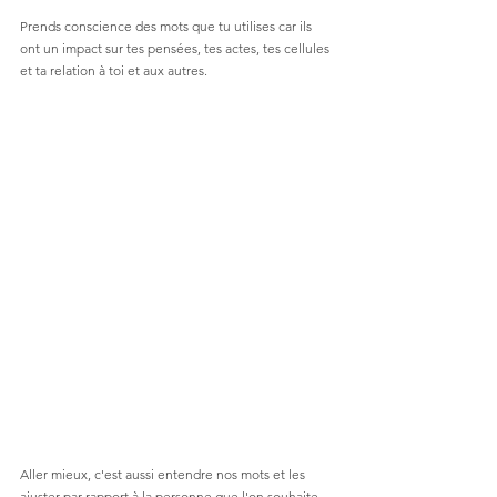
Prends conscience des mots que tu utilises car ils 
ont un impact sur tes pensées, tes actes, tes cellules 
et ta relation à toi et aux autres. 
Aller mieux, c'est aussi entendre nos mots et les 
ajuster par rapport à la personne que l'on souhaite 