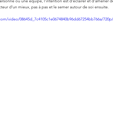
rsonne ou une équipe, l'intention est d'éclairer et d'amener d
teur d'un mieux, pas à pas et le semer autour de soi ensuite.  
ic.com/video/08645d_7c4105c1e0674840b96dd67254bb766a/720p